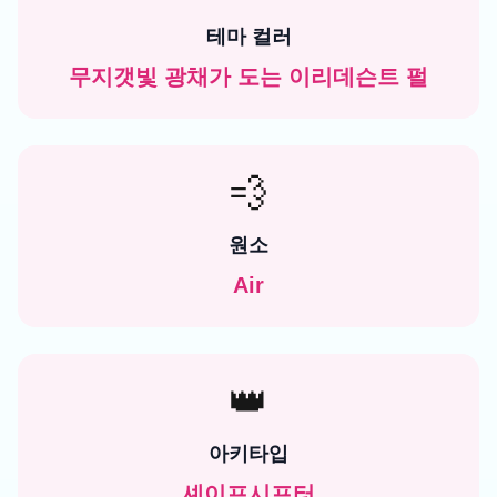
테마 컬러
무지갯빛 광채가 도는 이리데슨트 펄
💨
원소
Air
👑
아키타입
셰이프시프터